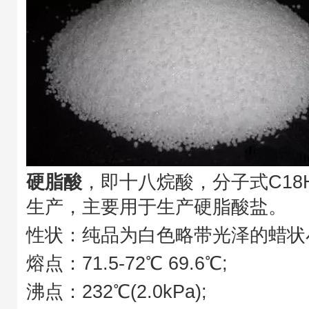
硬脂酸
，即十八烷酸，分子式C18
生产，主要用于生产硬脂酸盐。
性状：纯品为白色略带光泽的蜡状
熔点：71.5-72℃ 69.6℃;
沸点：232℃(2.0kPa);