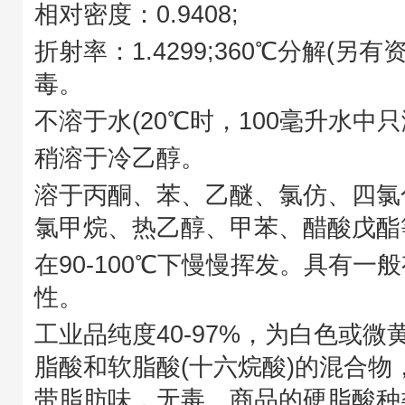
相对密度：0.9408;
折射率：1.4299;360℃分解(另有资
毒。
不溶于水(20℃时，100毫升水中只溶解
稍溶于冷乙醇。
溶于丙酮、苯、乙醚、氯仿、四氯
氯甲烷、热乙醇、甲苯、醋酸戊酯
在90-100℃下慢慢挥发。具有一
性。
工业品纯度40-97%，为白色或
脂酸和软脂酸(十六烷酸)的混合物
带脂肪味，无毒。商品的硬脂酸种