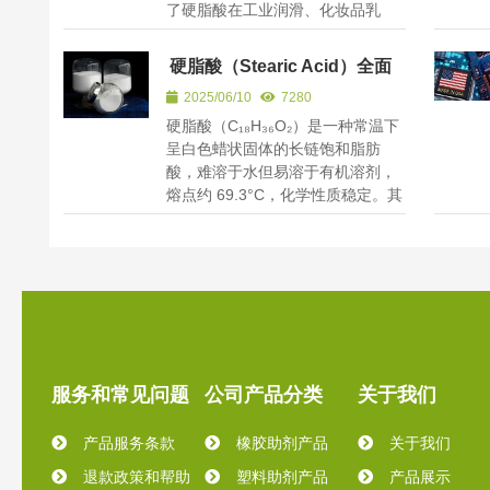
了硬脂酸在工业润滑、化妆品乳
化、食品加工及医药赋形中的关...
硬脂酸（Stearic Acid）全面
解析
2025/06/10
7280
硬脂酸（C₁₈H₃₆O₂）是一种常温下
呈白色蜡状固体的长链饱和脂肪
酸，难溶于水但易溶于有机溶剂，
熔点约 69.3°C，化学性质稳定。其
来源分为动物性（如牛、羊脂肪...
服务和常见问题
公司产品分类
关于我们
产品服务条款
橡胶助剂产品
关于我们
退款政策和帮助
塑料助剂产品
产品展示