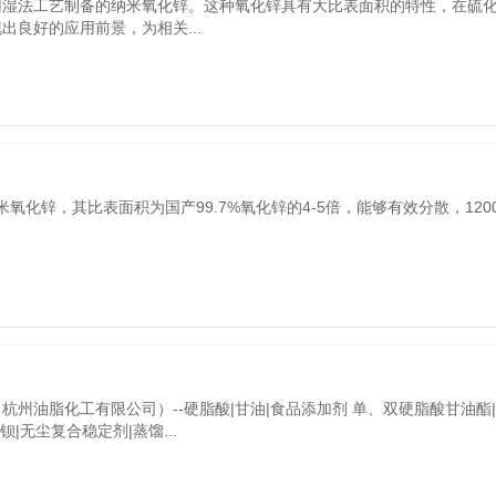
用湿法工艺制备的纳米氧化锌。这种氧化锌具有大比表面积的特性，在硫
出良好的应用前景，为相关...
纳米氧化锌，其比表面积为国产99.7%氧化锌的4-5倍，能够有效分散，120
杭州油脂化工有限公司）--硬脂酸|甘油|食品添加剂 单、双硬脂酸甘油酯
钡|无尘复合稳定剂|蒸馏...