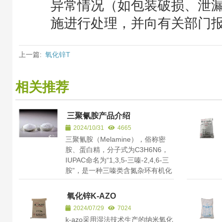
异常情况（如包装破损、泄
施进行处理，并向有关部门
上一篇:
氧化锌T
相关推荐
三聚氰胺产品介绍
2024/10/31
4665
三聚氰胺（Melamine），俗称密
胺、蛋白精，分子式为C3H6N6，
IUPAC命名为“1,3,5-三嗪-2,4,6-三
胺”，是一种三嗪类含氮杂环有机化
合物，被用作化工原料。它是白...
氧化锌K-AZO
2024/07/29
7024
k-azo采用湿法技术生产的纳米氧化