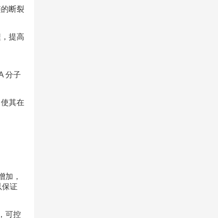
链的断裂
程，提高
 分子
，使其在
增加，
以保证
，可控