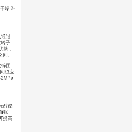
燥 2-
机通过
过转子
优势，
钟之间。
化锌团
时间也应
2MPa
元醇酯
面张
可提高