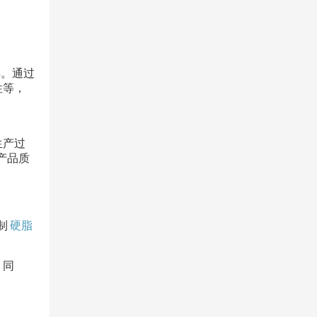
样。通过
性等，
生产过
产品质
制
硬脂
。同