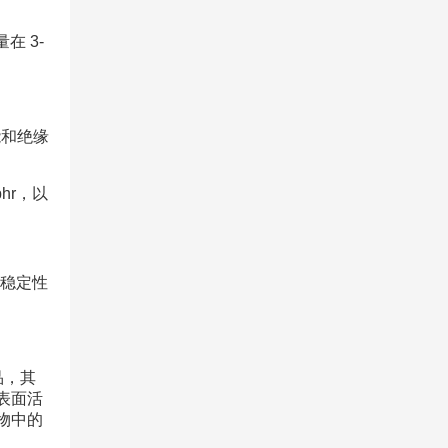
在 3-
性能和绝缘
hr，以
能稳定性
品，其
表面活
物中的