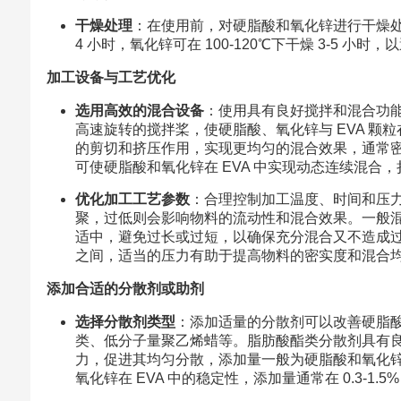
干燥处理
：在使用前，对硬脂酸和氧化锌进行干燥处理
4 小时，氧化锌可在 100-120℃下干燥 3-5
加工设备与工艺优化
选用高效的混合设备
：使用具有良好搅拌和混合功
高速旋转的搅拌桨，使硬脂酸、氧化锌与 EVA 颗粒
的剪切和挤压作用，实现更均匀的混合效果，通常密炼
可使硬脂酸和氧化锌在 EVA 中实现动态连续混合，挤
优化加工工艺参数
：合理控制加工温度、时间和压
聚，过低则会影响物料的流动性和混合效果。一般混炼温度
适中，避免过长或过短，以确保充分混合又不造成过度
之间，适当的压力有助于提高物料的密实度和混合
添加合适的分散剂或助剂
选择分散剂类型
：添加适量的分散剂可以改善硬脂酸
类、低分子量聚乙烯蜡等。脂肪酸酯类分散剂具有良
力，促进其均匀分散，添加量一般为硬脂酸和氧化锌总
氧化锌在 EVA 中的稳定性，添加量通常在 0.3-1.5