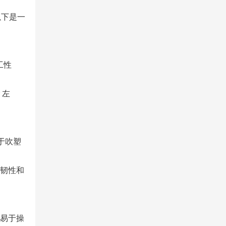
以下是一
工性
 左
易于吹塑
柔韧性和
时易于操